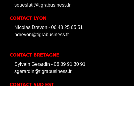
soueslati@tigrabusiness.fr
CONTACT LYON
Nicolas Drevon - 06 48 25 65 51
ndrevon@tigrabusiness.fr
CONTACT BRETAGNE
Sylvain Gerardin - 06 89 91 30 91
sgerardin@tigrabusiness.fr
CONTACT SUD-EST
Thibault Ducourtioux - 06 99 78 07 97
tducourtioux@tigrabusiness.fr
Mentions légales et Protection des données